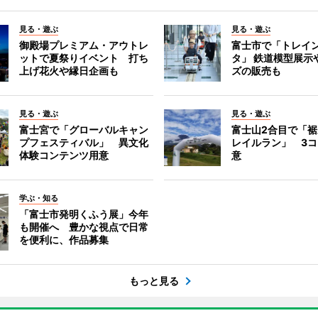
見る・遊ぶ
見る・遊ぶ
御殿場プレミアム・アウトレ
富士市で「トレイ
ットで夏祭りイベント 打ち
タ」 鉄道模型展示
上げ花火や縁日企画も
ズの販売も
見る・遊ぶ
見る・遊ぶ
富士宮で「グローバルキャン
富士山2合目で「
プフェスティバル」 異文化
レイルラン」 3
体験コンテンツ用意
意
学ぶ・知る
「富士市発明くふう展」今年
も開催へ 豊かな視点で日常
を便利に、作品募集
もっと見る