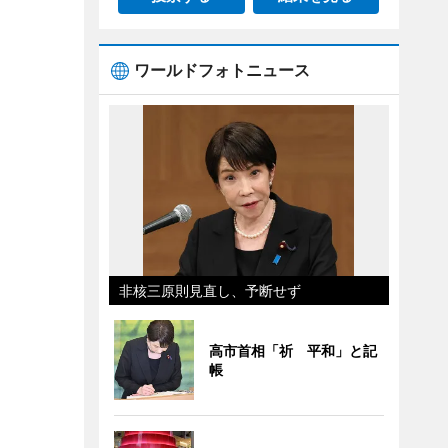
ワールドフォトニュース
非核三原則見直し、予断せず
高市首相「祈 平和」と記
帳