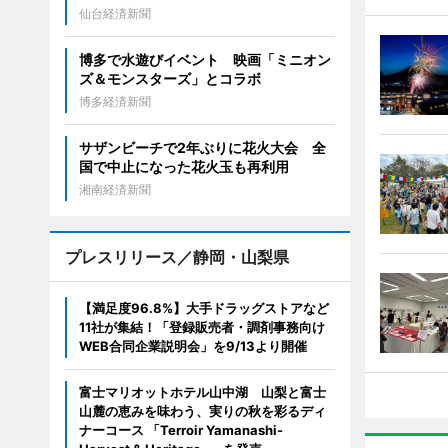
仙台経済新聞
博多で水遊びイベント 映画「ミニオン
ズ＆モンスターズ」とコラボ
博多経済新聞
サザンビーチで2年ぶりに花火大会 全
国で中止になった花火玉も再利用
湘南経済新聞
プレスリリース／静岡・山梨県
【満足度96.8%】大手ドラッグストアなど
11社が集結！「登録販売者・調剤事務向け
WEB合同企業説明会」を9/13より開催
富士マリオットホテル山中湖 山梨と富士
山麓の恵みを味わう、実りの秋を彩るディ
ナーコース 「Terroir Yamanashi-