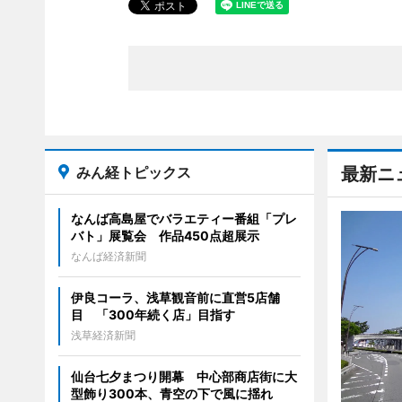
みん経トピックス
最新ニ
なんば高島屋でバラエティー番組「プレ
バト」展覧会 作品450点超展示
なんば経済新聞
伊良コーラ、浅草観音前に直営5店舗
目 「300年続く店」目指す
浅草経済新聞
仙台七夕まつり開幕 中心部商店街に大
型飾り300本、青空の下で風に揺れ