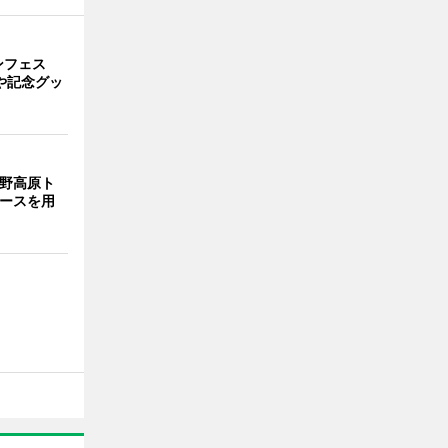
ンフェス
や記念グッ
裾野高原ト
コースを用