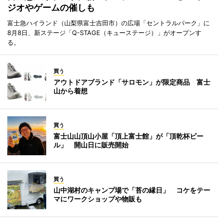
ジオやゲームの催しも
富士急ハイランド（山梨県富士吉田市）の広場「セントラルパーク」に
8月8日、新ステージ「Q-STAGE（キューステージ）」がオープンす
る。
買う
アウトドアブランド「サロモン」が限定商品 富士
山から着想
買う
富士山山頂山小屋「頂上富士館」が「頂乾杯ビー
ル」 開山日に販売開始
買う
山中湖村のキャンプ場で「苔の縁日」 コケをテー
マにワークショップや物販も