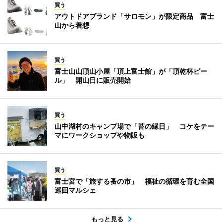
買う
アウトドアブランド「サロモン」が限定商品 富士
山から着想
買う
富士山山頂山小屋「頂上富士館」が「頂乾杯ビー
ル」 開山日に販売開始
買う
山中湖村のキャンプ場で「苔の縁日」 コケをテー
マにワークショップや物販も
買う
富士宮で「旅する蚤の市」 福祉の循環を育む全国
巡回マルシェ
もっと見る