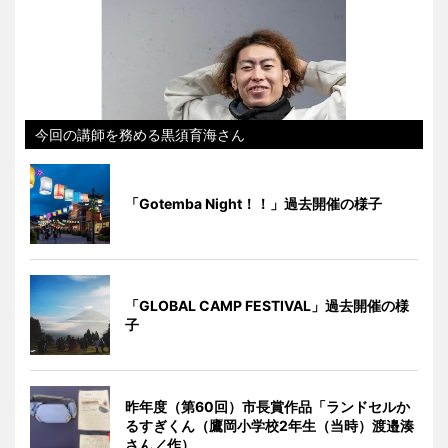
今回の講師を務める黒須育海さん
「Gotemba Night！！」過去開催の様子
「GLOBAL CAMP FESTIVAL」過去開催の様
子
昨年度（第60回）市長賞作品「ランドセルか
るすぎくん（鷹岡小学校2年生（当時）渡邉湊
さん／作）