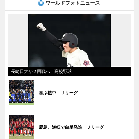
ワールドフォトニュース
長崎日大が２回戦へ 高校野球
喜ぶ植中 Ｊリーグ
鹿島、逆転で白星発進 Ｊリーグ