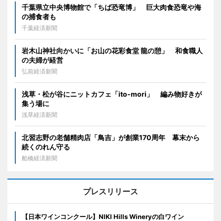
千葉県立中央博物館で「ちば恐竜博」 巨大肉食恐竜や海
の捕食者も
千葉経済新聞
岩木山神社向かいに「お山の花彩食堂 龍の憩」 和食職人
の夫婦が経営
弘前経済新聞
浅草・松が谷にニットカフェ「ito-mori」 編み物好きが
集う場に
浅草経済新聞
北習志野の老舗精肉店「鳥吉」が創業170周年 幕末から
続くのれん守る
船橋経済新聞
プレスリリース
【日本ワインコンクール】NIKI Hills Wineryの白ワイン