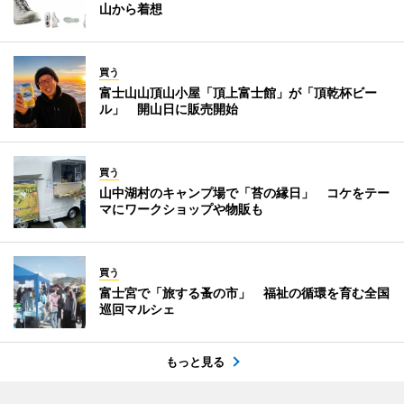
山から着想
買う
富士山山頂山小屋「頂上富士館」が「頂乾杯ビー
ル」 開山日に販売開始
買う
山中湖村のキャンプ場で「苔の縁日」 コケをテー
マにワークショップや物販も
買う
富士宮で「旅する蚤の市」 福祉の循環を育む全国
巡回マルシェ
もっと見る