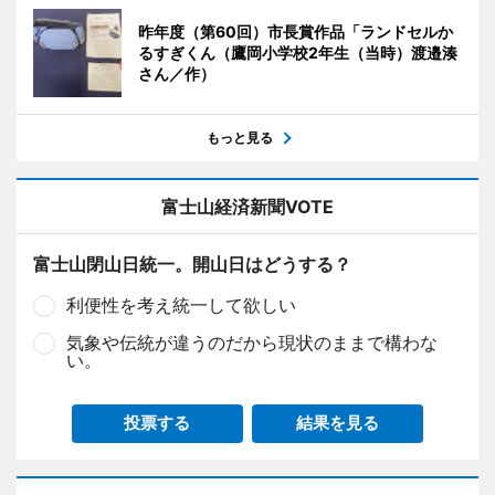
昨年度（第60回）市長賞作品「ランドセルか
るすぎくん（鷹岡小学校2年生（当時）渡邉湊
さん／作）
もっと見る
富士山経済新聞VOTE
富士山閉山日統一。開山日はどうする？
利便性を考え統一して欲しい
気象や伝統が違うのだから現状のままで構わな
い。
投票する
結果を見る