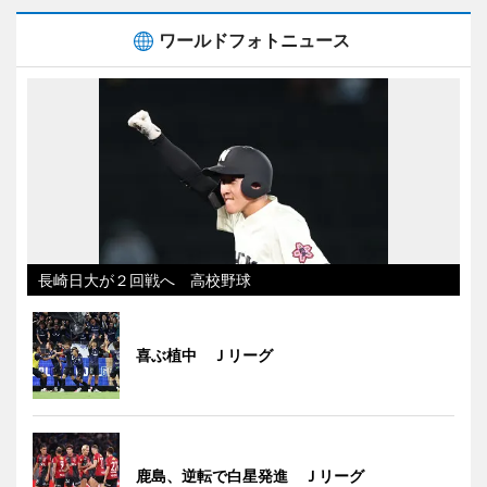
ワールドフォトニュース
長崎日大が２回戦へ 高校野球
喜ぶ植中 Ｊリーグ
鹿島、逆転で白星発進 Ｊリーグ