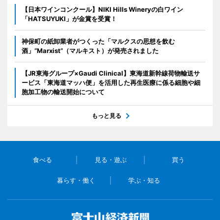
【日本ワインコンクール】NIKI Hills Wineryの白ワイン
「HATSUYUKI」が金賞を受賞！
神保町の紙卸業者がつくった「マルクスの思想を飲む
酒」“Marxist”（マルキスト）が発売されました
【JR東海グループ×Gaudi Clinical】東海道新幹線荷物輸送サ
ービス「東海道マッハ便」を活用した再生医療に係る細胞や細
胞加工物の輸送開始について
もっと見る
食べる
見る・遊ぶ
買う
暮らす・働く
学ぶ・知る