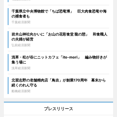
千葉県立中央博物館で「ちば恐竜博」 巨大肉食恐竜や海
の捕食者も
千葉経済新聞
岩木山神社向かいに「お山の花彩食堂 龍の憩」 和食職人
の夫婦が経営
弘前経済新聞
浅草・松が谷にニットカフェ「ito-mori」 編み物好きが
集う場に
浅草経済新聞
北習志野の老舗精肉店「鳥吉」が創業170周年 幕末から
続くのれん守る
船橋経済新聞
プレスリリース