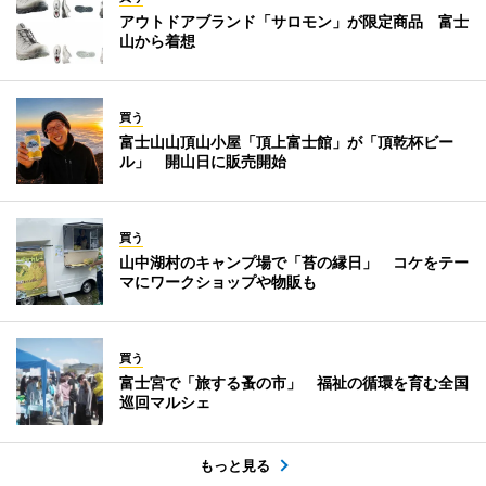
アウトドアブランド「サロモン」が限定商品 富士
山から着想
買う
富士山山頂山小屋「頂上富士館」が「頂乾杯ビー
ル」 開山日に販売開始
買う
山中湖村のキャンプ場で「苔の縁日」 コケをテー
マにワークショップや物販も
買う
富士宮で「旅する蚤の市」 福祉の循環を育む全国
巡回マルシェ
もっと見る