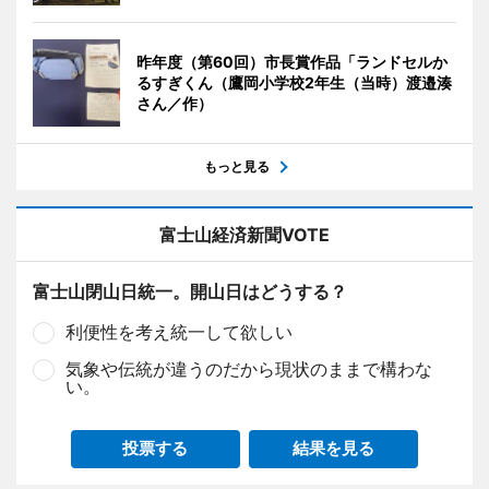
昨年度（第60回）市長賞作品「ランドセルか
るすぎくん（鷹岡小学校2年生（当時）渡邉湊
さん／作）
もっと見る
富士山経済新聞VOTE
富士山閉山日統一。開山日はどうする？
利便性を考え統一して欲しい
気象や伝統が違うのだから現状のままで構わな
い。
投票する
結果を見る