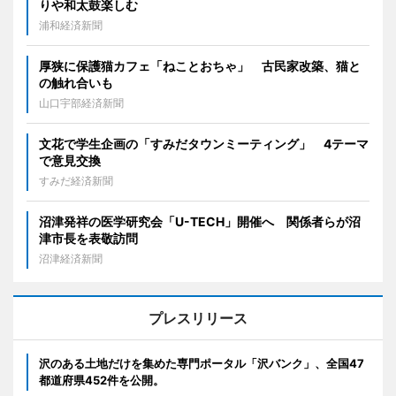
りや和太鼓楽しむ
浦和経済新聞
厚狭に保護猫カフェ「ねことおちゃ」 古民家改築、猫と
の触れ合いも
山口宇部経済新聞
文花で学生企画の「すみだタウンミーティング」 4テーマ
で意見交換
すみだ経済新聞
沼津発祥の医学研究会「U-TECH」開催へ 関係者らが沼
津市長を表敬訪問
沼津経済新聞
プレスリリース
沢のある土地だけを集めた専門ポータル「沢バンク」、全国47
都道府県452件を公開。