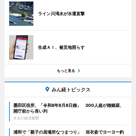
ライン川渇水が水運直撃
生成ＡＩ、被災地照らす
もっと見る
みん経トピックス
墨田区役所、「令和8年8月8日婚」 300人超が婚姻届、
開庁前から長い列
すみだ経済新聞
浦和で「親子の居場所なつまつり」 浴衣姿でヨーヨー釣