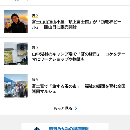
買う
富士山山頂山小屋「頂上富士館」が「頂乾杯ビー
ル」 開山日に販売開始
買う
山中湖村のキャンプ場で「苔の縁日」 コケをテー
マにワークショップや物販も
買う
富士宮で「旅する蚤の市」 福祉の循環を育む全国
巡回マルシェ
もっと見る