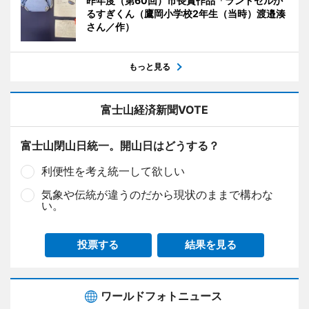
昨年度（第60回）市長賞作品「ランドセルか
るすぎくん（鷹岡小学校2年生（当時）渡邉湊
さん／作）
もっと見る
富士山経済新聞VOTE
富士山閉山日統一。開山日はどうする？
利便性を考え統一して欲しい
気象や伝統が違うのだから現状のままで構わな
い。
投票する
結果を見る
ワールドフォトニュース