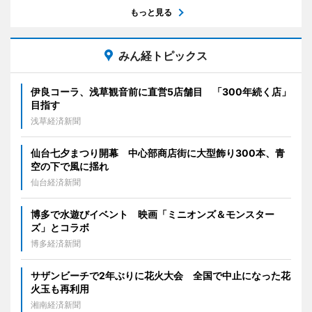
もっと見る
みん経トピックス
伊良コーラ、浅草観音前に直営5店舗目 「300年続く店」
目指す
浅草経済新聞
仙台七夕まつり開幕 中心部商店街に大型飾り300本、青
空の下で風に揺れ
仙台経済新聞
博多で水遊びイベント 映画「ミニオンズ＆モンスター
ズ」とコラボ
博多経済新聞
サザンビーチで2年ぶりに花火大会 全国で中止になった花
火玉も再利用
湘南経済新聞