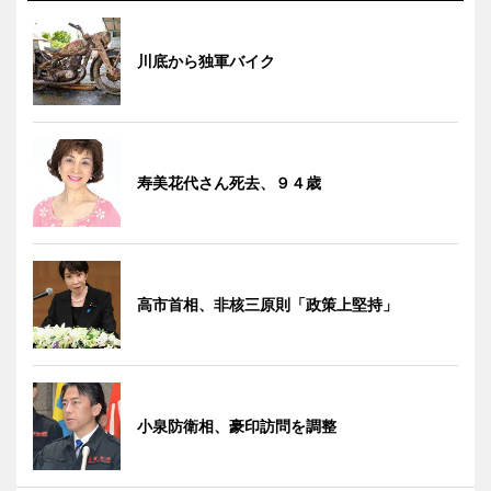
川底から独軍バイク
寿美花代さん死去、９４歳
高市首相、非核三原則「政策上堅持」
小泉防衛相、豪印訪問を調整