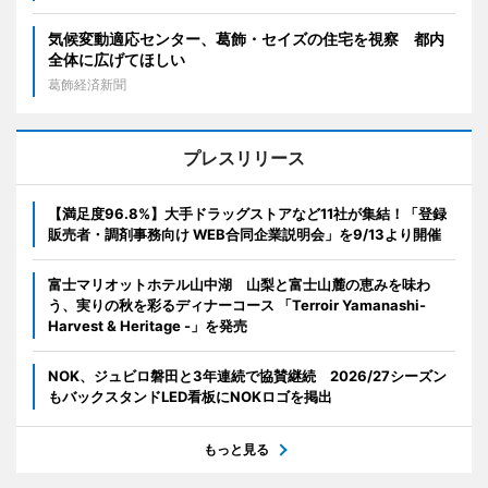
気候変動適応センター、葛飾・セイズの住宅を視察 都内
全体に広げてほしい
葛飾経済新聞
プレスリリース
【満足度96.8%】大手ドラッグストアなど11社が集結！「登録
販売者・調剤事務向け WEB合同企業説明会」を9/13より開催
富士マリオットホテル山中湖 山梨と富士山麓の恵みを味わ
う、実りの秋を彩るディナーコース 「Terroir Yamanashi-
Harvest & Heritage -」を発売
NOK、ジュビロ磐田と3年連続で協賛継続 2026/27シーズン
もバックスタンドLED看板にNOKロゴを掲出
もっと見る