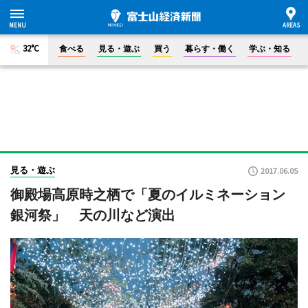
32°C
食べる
見る・遊ぶ
買う
暮らす・働く
学ぶ・知る
見る・遊ぶ
2017.06.05
御殿場高原時之栖で「夏のイルミネーション
銀河祭」 天の川など演出