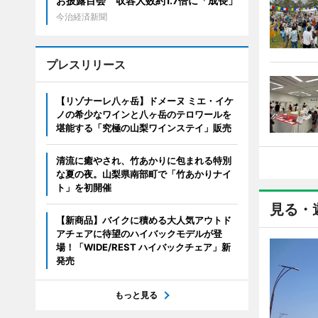
お披露目会 収容人数約1.7倍に「成長」
今治経済新聞
プレスリリース
【リゾナーレ八ヶ岳】ドメーヌ ミエ・イケ
ノの希少なワインと八ヶ岳のテロワールを
堪能する「究極の山梨ワインステイ」販売
清流に癒やされ、竹あかりに包まれる特別
な夏の夜。山梨県南部町で「竹あかりナイ
ト」を初開催
見る・
【新商品】バイクに積める大人気アウトド
アチェアに待望のハイバックモデルが登
場！「WIDE/REST ハイバックチェア」新
発売
もっと見る