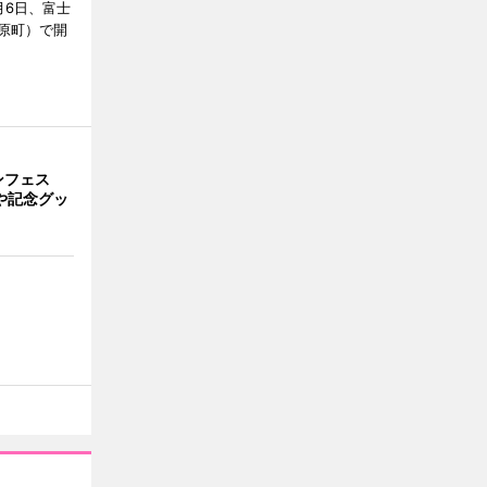
月6日、富士
原町）で開
ンフェス
や記念グッ