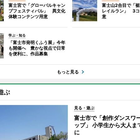
富士宮で「グローバルキャン
富士山2合目で「
プフェスティバル」 異文化
レイルラン」 3
体験コンテンツ用意
意
学ぶ・知る
「富士市発明くふう展」今年
も開催へ 豊かな視点で日常
を便利に、作品募集
もっと見る
遊ぶ
見る・遊ぶ
富士市で「創作ダンスワ
ップ」 小学生から大人ま
に