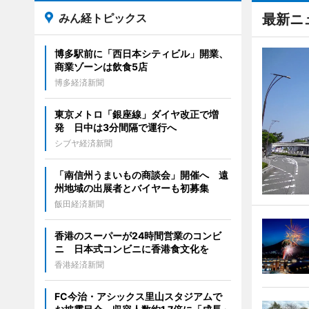
みん経トピックス
最新ニ
博多駅前に「西日本シティビル」開業、
商業ゾーンは飲食5店
博多経済新聞
東京メトロ「銀座線」ダイヤ改正で増
発 日中は3分間隔で運行へ
シブヤ経済新聞
「南信州うまいもの商談会」開催へ 遠
州地域の出展者とバイヤーも初募集
飯田経済新聞
香港のスーパーが24時間営業のコンビ
ニ 日本式コンビニに香港食文化を
香港経済新聞
FC今治・アシックス里山スタジアムで