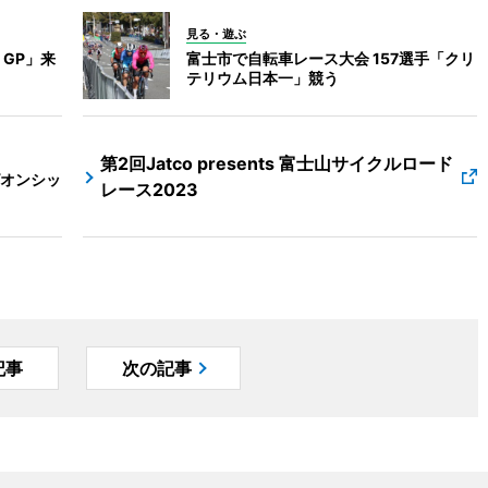
見る・遊ぶ
GP」来
富士市で自転車レース大会 157選手「クリ
テリウム日本一」競う
第2回Jatco presents 富士山サイクルロード
オンシッ
レース2023
記事
次の記事