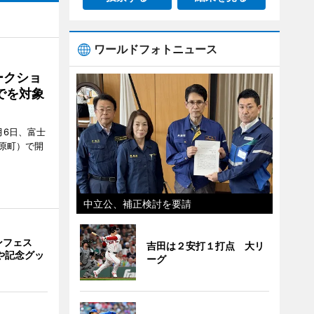
ワールドフォトニュース
ークショ
でを対象
月6日、富士
原町）で開
中立公、補正検討を要請
ンフェス
吉田は２安打１打点 大リ
や記念グッ
ーグ