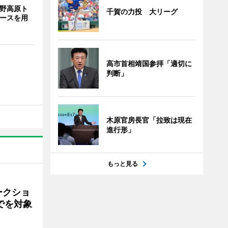
裾野高原ト
千賀の力投 大リーグ
コースを用
高市首相靖国参拝「適切に
判断」
木原官房長官「拉致は現在
進行形」
もっと見る
ークショ
でを対象