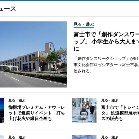
ュース
見る・遊ぶ
富士市で「創作ダンスワ
ップ」 小学生から大人ま
に
「創作ダンスワークショップ」が9
市文化会館ロゼシアター（富士市蓼
催される。
見る・遊ぶ
見る・遊ぶ
御殿場プレミアム・アウトレ
富士市で「トレイ
ットで夏祭りイベント 打ち
タ」 鉄道模型展示
上げ花火や縁日企画も
ズの販売も
見る・遊ぶ
見る・遊ぶ