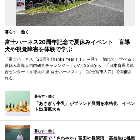
暮らす・働く
富士ハーネス20周年記念で夏休みイベント 盲導
犬や視覚障害を体験で学ぶ
「富士ハーネス『20周年Thanks Year！！』～見て・触れて・学べる！
夏休み盲導犬自由研究チャレンジ～」が7月25日から、「日本盲導犬総
合センター（盲導犬の里 富士ハーネス）」（富士宮市人穴）で開催さ
れる。
暮らす・働く
「あさぎり牛乳」がブランド展開を本格化 イベン
ト出店拡大も
暮らす・働く
裾野高で「さわやか」富田社長講演 高校生に挑戦