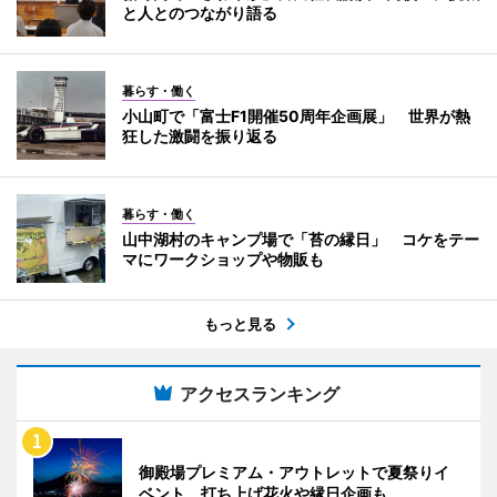
と人とのつながり語る
暮らす・働く
小山町で「富士F1開催50周年企画展」 世界が熱
狂した激闘を振り返る
暮らす・働く
山中湖村のキャンプ場で「苔の縁日」 コケをテー
マにワークショップや物販も
もっと見る
アクセスランキング
御殿場プレミアム・アウトレットで夏祭りイ
ベント 打ち上げ花火や縁日企画も