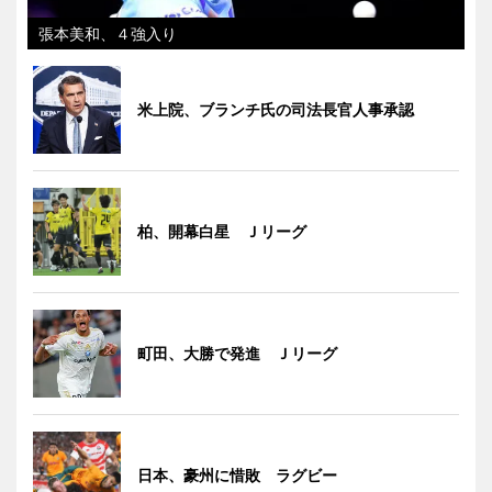
張本美和、４強入り
米上院、ブランチ氏の司法長官人事承認
柏、開幕白星 Ｊリーグ
町田、大勝で発進 Ｊリーグ
日本、豪州に惜敗 ラグビー