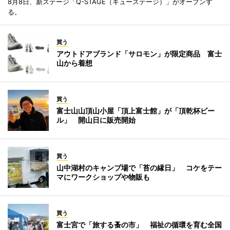
8月8日、新ステージ「Q-STAGE（キューステージ）」がオープンす
る。
買う
アウトドアブランド「サロモン」が限定商品 富士
山から着想
買う
富士山山頂山小屋「頂上富士館」が「頂乾杯ビー
ル」 開山日に販売開始
買う
山中湖村のキャンプ場で「苔の縁日」 コケをテー
マにワークショップや物販も
買う
富士宮で「旅する蚤の市」 福祉の循環を育む全国