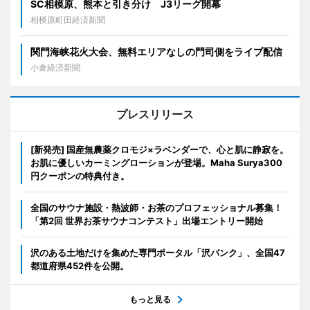
SC相模原、熊本と引き分け J3リーグ開幕
相模原町田経済新聞
関門海峡花火大会、無料エリアなしの門司側をライブ配信
小倉経済新聞
プレスリリース
[新発売] 国産無農薬クロモジ×ラベンダーで、心と肌に静寂を。
お肌に優しいカーミングローションが登場。Maha Surya300
円クーポンの特典付き。
全国のサウナ施設・熱波師・お茶のプロフェッショナル募集！
「第2回 世界お茶サウナコンテスト」出場エントリー開始
沢のある土地だけを集めた専門ポータル「沢バンク」、全国47
都道府県452件を公開。
もっと見る