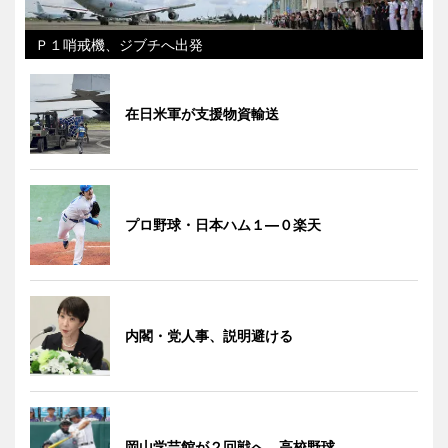
Ｐ１哨戒機、ジブチへ出発
在日米軍が支援物資輸送
プロ野球・日本ハム１―０楽天
内閣・党人事、説明避ける
岡山学芸館が２回戦へ 高校野球