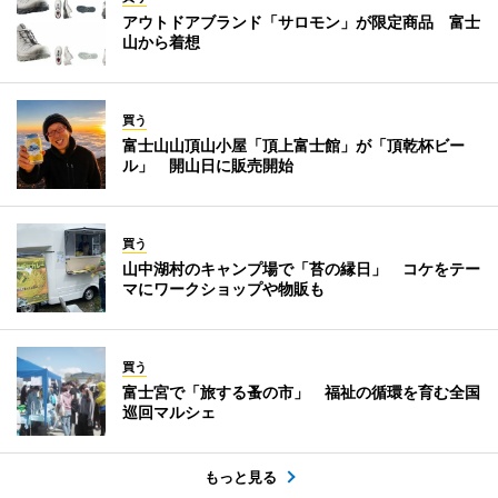
アウトドアブランド「サロモン」が限定商品 富士
山から着想
買う
富士山山頂山小屋「頂上富士館」が「頂乾杯ビー
ル」 開山日に販売開始
買う
山中湖村のキャンプ場で「苔の縁日」 コケをテー
マにワークショップや物販も
買う
富士宮で「旅する蚤の市」 福祉の循環を育む全国
巡回マルシェ
もっと見る