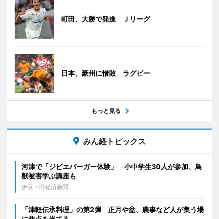
町田、大勝で発進 Ｊリーグ
日本、豪州に惜敗 ラグビー
もっと見る
みん経トピックス
河津で「ジビエバーガー体験」 小中学生30人が参加、鳥
獣被害学ぶ講座も
伊豆下田経済新聞
「津軽伝承料理」の第2弾 正月や盆、農事など人が集う場
に焦点を当てる