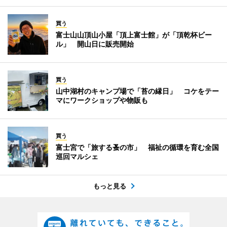
買う
富士山山頂山小屋「頂上富士館」が「頂乾杯ビー
ル」 開山日に販売開始
買う
山中湖村のキャンプ場で「苔の縁日」 コケをテー
マにワークショップや物販も
買う
富士宮で「旅する蚤の市」 福祉の循環を育む全国
巡回マルシェ
もっと見る