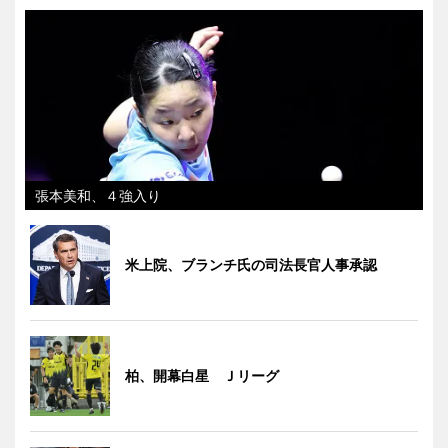
張本美和、４強入り
米上院、ブランチ氏の司法長官人事承認
柏、開幕白星 Ｊリーグ