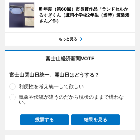
昨年度（第60回）市長賞作品「ランドセルか
るすぎくん（鷹岡小学校2年生（当時）渡邉湊
さん／作）
もっと見る
富士山経済新聞VOTE
富士山閉山日統一。開山日はどうする？
利便性を考え統一して欲しい
気象や伝統が違うのだから現状のままで構わな
い。
投票する
結果を見る