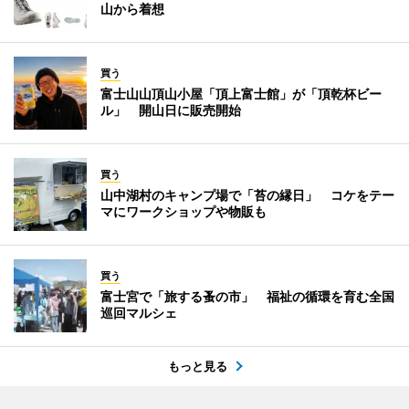
山から着想
買う
富士山山頂山小屋「頂上富士館」が「頂乾杯ビー
ル」 開山日に販売開始
買う
山中湖村のキャンプ場で「苔の縁日」 コケをテー
マにワークショップや物販も
買う
富士宮で「旅する蚤の市」 福祉の循環を育む全国
巡回マルシェ
もっと見る