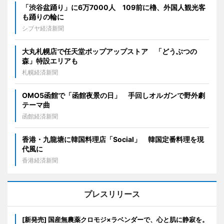
「渋谷盆踊り」に6万7000人 109前に櫓、外国人観光客
も踊りの輪に
シブヤ経済新聞
大丸札幌店で任天堂ポップアップストア 「どうぶつの
森」特設エリアも
札幌経済新聞
OMO5函館で「函館夜景の日」 手回しオルガンで野外劇
テーマ曲
函館経済新聞
香港・九龍塘に韓国料理店「Social」 韓国定番料理を現
代風に
香港経済新聞
プレスリリース
[新発売] 国産無農薬クロモジ×ラベンダーで、心と肌に静寂を。