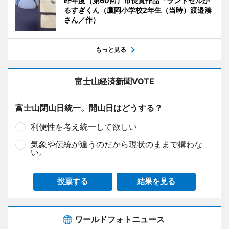
昨年度（第60回）市長賞作品「ランドセルか
るすぎくん（鷹岡小学校2年生（当時）渡邉湊
さん／作）
もっと見る
富士山経済新聞VOTE
富士山閉山日統一。開山日はどうする？
利便性を考え統一して欲しい
気象や伝統が違うのだから現状のままで構わな
い。
投票する
結果を見る
ワールドフォトニュース