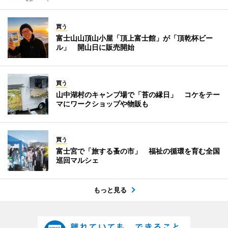
買う
富士山山頂山小屋「頂上富士館」が「頂乾杯ビー
ル」 開山日に販売開始
買う
山中湖村のキャンプ場で「苔の縁日」 コケをテー
マにワークショップや物販も
買う
富士宮で「旅する蚤の市」 福祉の循環を育む全国
巡回マルシェ
もっと見る