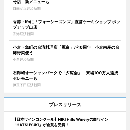
号店 新メニューも
自由が丘経済新聞
香港・ifcに「フォーシーズンズ」直営ケーキショップ ポッ
プアップ出店
香港経済新聞
小倉・魚町の台湾料理店「麗白」が10周年 小倉南産の台
湾野菜使う
小倉経済新聞
石廊崎オーシャンパークで「夕涼会」 来場100万人達成
セレモニーも
伊豆下田経済新聞
プレスリリース
【日本ワインコンクール】NIKI Hills Wineryの白ワイン
「HATSUYUKI」が金賞を受賞！