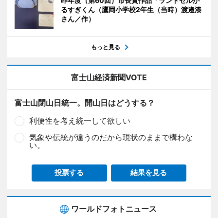
昨年度（第60回）市長賞作品「ランドセルか
るすぎくん（鷹岡小学校2年生（当時）渡邉湊
さん／作）
もっと見る
富士山経済新聞VOTE
富士山閉山日統一。開山日はどうする？
利便性を考え統一して欲しい
気象や伝統が違うのだから現状のままで構わな
い。
投票する
結果を見る
ワールドフォトニュース