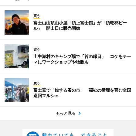
買う
富士山山頂山小屋「頂上富士館」が「頂乾杯ビー
ル」 開山日に販売開始
買う
山中湖村のキャンプ場で「苔の縁日」 コケをテー
マにワークショップや物販も
買う
富士宮で「旅する蚤の市」 福祉の循環を育む全国
巡回マルシェ
もっと見る