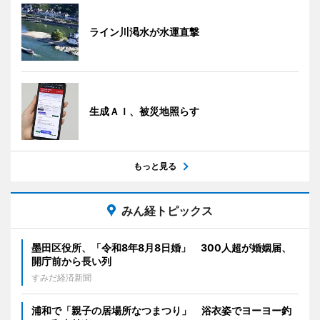
ライン川渇水が水運直撃
生成ＡＩ、被災地照らす
もっと見る
みん経トピックス
墨田区役所、「令和8年8月8日婚」 300人超が婚姻届、
開庁前から長い列
すみだ経済新聞
浦和で「親子の居場所なつまつり」 浴衣姿でヨーヨー釣