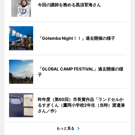
今回の講師を務める黒須育海さん
「Gotemba Night！！」過去開催の様子
「GLOBAL CAMP FESTIVAL」過去開催の様
子
昨年度（第60回）市長賞作品「ランドセルか
るすぎくん（鷹岡小学校2年生（当時）渡邉湊
さん／作）
もっと見る