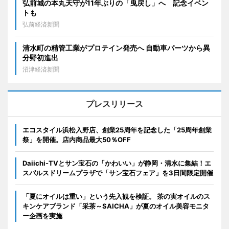
弘前城の本丸天守が11年ぶりの「曳戻し」へ 記念イベン
トも
弘前経済新聞
清水町の精管工業がプロテイン発売へ 自動車パーツから異
分野初進出
沼津経済新聞
プレスリリース
エコスタイル浜松入野店、創業25周年を記念した「25周年創業
祭」を開催。店内商品最大50％OFF
Daiichi-TVとサン宝石の「かわいい」が静岡・清水に集結！エ
スパルスドリームプラザで「サン宝石フェア」を3日間限定開催
「夏にオイルは重い」という先入観を検証。 茶の実オイルのス
キンケアブランド「采茶～SAICHA」が夏のオイル美容モニタ
ー企画を実施