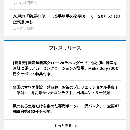
すみだ経済新聞
八戸の「騎馬打毬」、若手騎手の姿勇ましく 20年ぶりの
正式参拝も
八戸経済新聞
プレスリリース
[新発売] 国産無農薬クロモジ×ラベンダーで、心と肌に静寂を。
お肌に優しいカーミングローションが登場。Maha Surya300
円クーポンの特典付き。
全国のサウナ施設・熱波師・お茶のプロフェッショナル募集！
「第2回 世界お茶サウナコンテスト」出場エントリー開始
沢のある土地だけを集めた専門ポータル「沢バンク」、全国47
都道府県452件を公開。
もっと見る