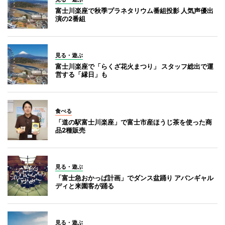
富士川楽座で秋季プラネタリウム番組投影 人気声優出
演の2番組
見る・遊ぶ
富士川楽座で「らくざ花火まつり」 スタッフ総出で運
営する「縁日」も
食べる
「道の駅富士川楽座」で富士市産ほうじ茶を使った商
品2種販売
見る・遊ぶ
「富士急おかっぱ計画」でダンス盆踊り アバンギャル
ディと来園客が踊る
見る・遊ぶ