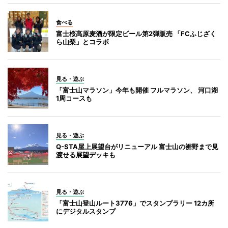
食べる
富士桜高原麦酒が限定ビール第2弾販売 「FCふじざく
ら山梨」とコラボ
見る・遊ぶ
「富士山マラソン」今年も開催 フルマラソン、 河口湖
1周コースも
見る・遊ぶ
Q-STA屋上展望台がリニューアル 富士山の裾野まで見
渡せる展望デッキも
見る・遊ぶ
「富士山登山ルート3776」でスタンプラリー 12カ所
にデジタルスタンプ