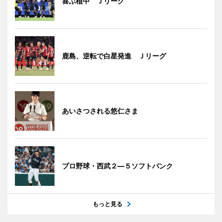
喜ぶ植中 Ｊリーグ
鹿島、逆転で白星発進 Ｊリーグ
あいさつされる悠仁さま
プロ野球・西武２―５ソフトバンク
もっと見る