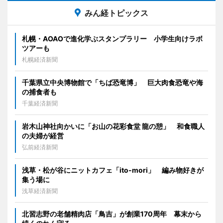
みん経トピックス
札幌・AOAOで進化学ぶスタンプラリー 小学生向けラボ
ツアーも
札幌経済新聞
千葉県立中央博物館で「ちば恐竜博」 巨大肉食恐竜や海
の捕食者も
千葉経済新聞
岩木山神社向かいに「お山の花彩食堂 龍の憩」 和食職人
の夫婦が経営
弘前経済新聞
浅草・松が谷にニットカフェ「ito-mori」 編み物好きが
集う場に
浅草経済新聞
北習志野の老舗精肉店「鳥吉」が創業170周年 幕末から