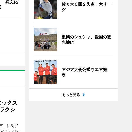
」 異文化
佐々木６回２失点 大リー
意
グ
復興のシュシャ、愛国の観
光地に
アジア大会公式ウエア発
表
もっと見る
エックス
ラクシ
市）に8月1
ダイス」がオ