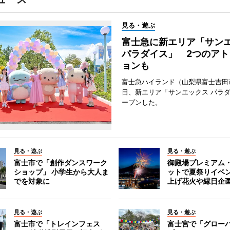
見る・遊ぶ
富士急に新エリア「サン
パラダイス」 2つのアト
ョンも
富士急ハイランド（山梨県富士吉田
日、新エリア「サンエックス パラ
ープンした。
見る・遊ぶ
見る・遊ぶ
富士市で「創作ダンスワーク
御殿場プレミアム
ショップ」 小学生から大人ま
ットで夏祭りイベ
でを対象に
上げ花火や縁日企
見る・遊ぶ
見る・遊ぶ
富士市で「トレインフェス
富士宮で「グロー