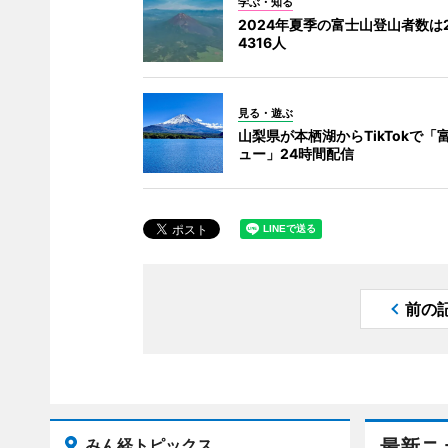
学ぶ・知る
2024年夏季の富士山登山者数は
4316人
見る・遊ぶ
山梨県が本栖湖からTikTokで「
ュー」24時間配信
前の
みん経トピックス
最新ニ