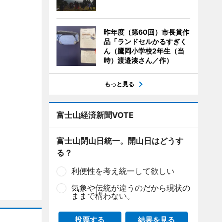
昨年度（第60回）市長賞作
品「ランドセルかるすぎく
ん（鷹岡小学校2年生（当
時）渡邉湊さん／作）
もっと見る
富士山経済新聞VOTE
富士山閉山日統一。開山日はどうす
る？
利便性を考え統一して欲しい
気象や伝統が違うのだから現状の
ままで構わない。
投票する
結果を見る