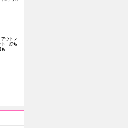
・アウトレ
ント 打ち
画も