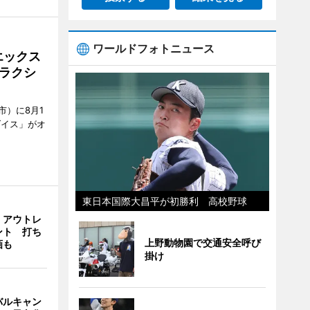
ワールドフォトニュース
エックス
ラクシ
市）に8月1
ダイス」がオ
東日本国際大昌平が初勝利 高校野球
・アウトレ
ント 打ち
上野動物園で交通安全呼び
画も
掛け
バルキャン