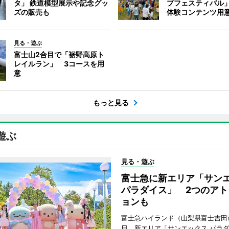
タ」 鉄道模型展示や記念グッ
プフェスティバル
ズの販売も
体験コンテンツ用
見る・遊ぶ
富士山2合目で「裾野高原ト
レイルラン」 3コースを用
意
もっと見る
遊ぶ
見る・遊ぶ
富士急に新エリア「サン
パラダイス」 2つのアト
ョンも
富士急ハイランド（山梨県富士吉田
日、新エリア「サンエックス パラ