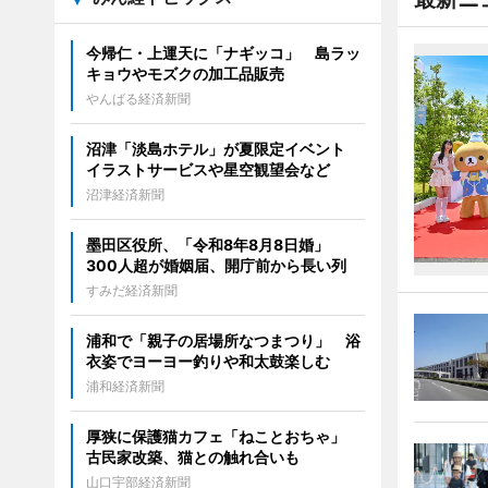
今帰仁・上運天に「ナギッコ」 島ラッ
キョウやモズクの加工品販売
やんばる経済新聞
沼津「淡島ホテル」が夏限定イベント
イラストサービスや星空観望会など
沼津経済新聞
墨田区役所、「令和8年8月8日婚」
300人超が婚姻届、開庁前から長い列
すみだ経済新聞
浦和で「親子の居場所なつまつり」 浴
衣姿でヨーヨー釣りや和太鼓楽しむ
浦和経済新聞
厚狭に保護猫カフェ「ねことおちゃ」
古民家改築、猫との触れ合いも
山口宇部経済新聞