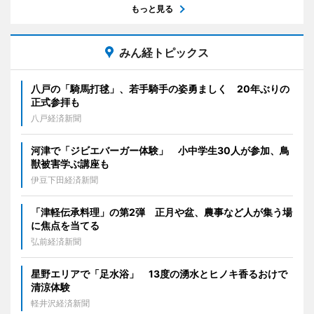
もっと見る
みん経トピックス
八戸の「騎馬打毬」、若手騎手の姿勇ましく 20年ぶりの
正式参拝も
八戸経済新聞
河津で「ジビエバーガー体験」 小中学生30人が参加、鳥
獣被害学ぶ講座も
伊豆下田経済新聞
「津軽伝承料理」の第2弾 正月や盆、農事など人が集う場
に焦点を当てる
弘前経済新聞
星野エリアで「足水浴」 13度の湧水とヒノキ香るおけで
清涼体験
軽井沢経済新聞