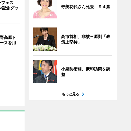
ンフェス
寿美花代さん死去、９４歳
や記念グッ
高市首相、非核三原則「政
裾野高原ト
策上堅持」
コースを用
小泉防衛相、豪印訪問を調
整
もっと見る