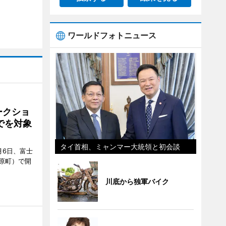
ワールドフォトニュース
ークショ
でを対象
タイ首相、ミャンマー大統領と初会談
月6日、富士
原町）で開
川底から独軍バイク