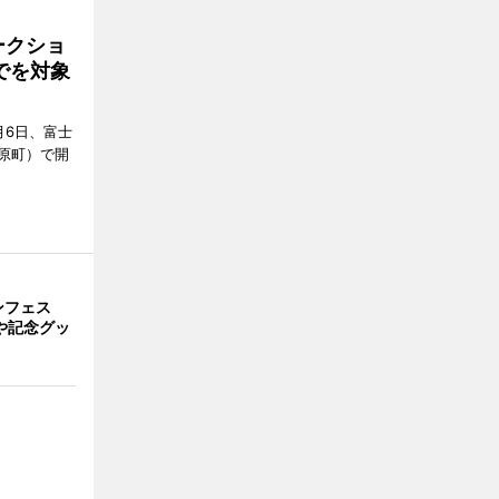
ークショ
でを対象
月6日、富士
原町）で開
ンフェス
や記念グッ