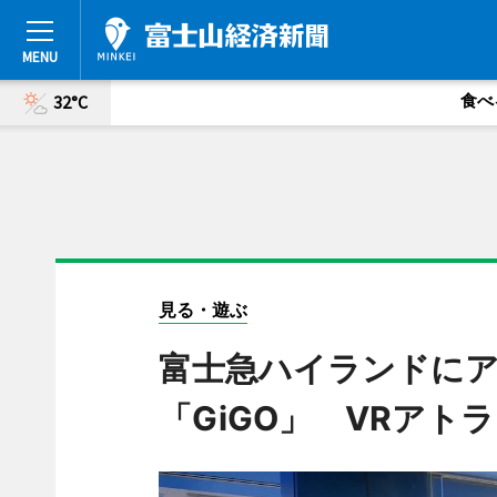
食べ
32°C
見る・遊ぶ
富士急ハイランドに
「GiGO」 VRアト