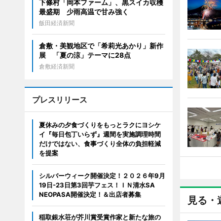
下條村「岡本ファーム」、黒スイカ収穫
最盛期 少雨高温で甘み強く
飯田経済新聞
倉敷・美観地区で「希莉光あかり」新作
展 「夏の涼」テーマに28点
倉敷経済新聞
プレスリリース
夏休みの夕食づくりをもっとラクにヨシケ
イ『毎日包丁いらず』週間を実施調理時間
だけではない、食事づくり全体の負担軽減
を提案
シルバーウィーク開催決定！２０２６年9月
19日-23日第3回芋フェス！ＩＮ清水SA
NEOPASA開催決定！＆出店者募集
見る・
稲取銀水荘が芥川賞受賞作家と新たな旅の