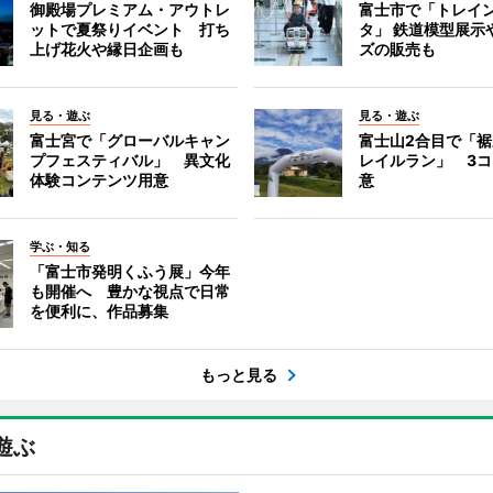
御殿場プレミアム・アウトレ
富士市で「トレイ
ットで夏祭りイベント 打ち
タ」 鉄道模型展示
上げ花火や縁日企画も
ズの販売も
見る・遊ぶ
見る・遊ぶ
富士宮で「グローバルキャン
富士山2合目で「
プフェスティバル」 異文化
レイルラン」 3
体験コンテンツ用意
意
学ぶ・知る
「富士市発明くふう展」今年
も開催へ 豊かな視点で日常
を便利に、作品募集
もっと見る
遊ぶ