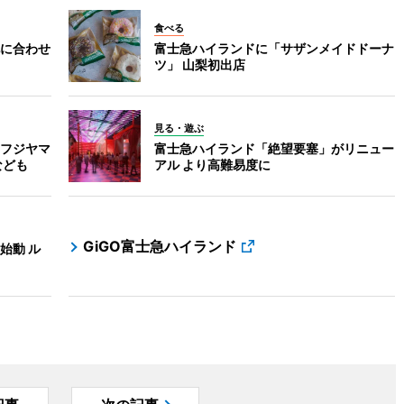
食べる
に合わせ
富士急ハイランドに「サザンメイドドーナ
ツ」 山梨初出店
見る・遊ぶ
フジヤマ
富士急ハイランド「絶望要塞」がリニュー
なども
アル より高難易度に
GiGO富士急ハイランド
始動 ル