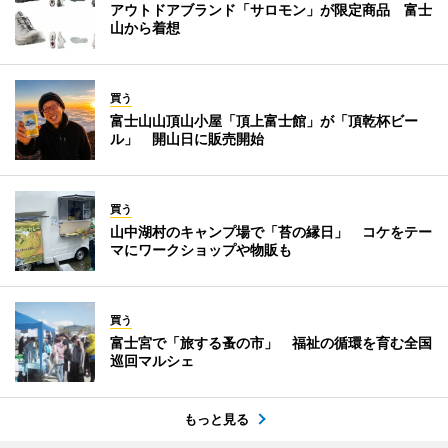
アウトドアブランド「サロモン」が限定商品 富士
山から着想
買う
富士山山頂山小屋「頂上富士館」が「頂乾杯ビー
ル」 開山日に販売開始
買う
山中湖村のキャンプ場で「苔の縁日」 コケをテー
マにワークショップや物販も
買う
富士宮で「旅する蚤の市」 福祉の循環を育む全国
巡回マルシェ
もっと見る