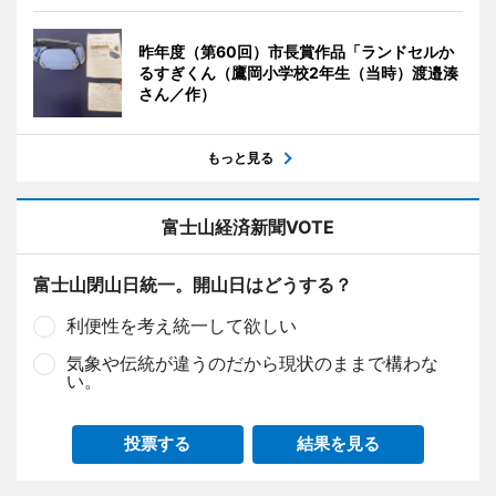
昨年度（第60回）市長賞作品「ランドセルか
るすぎくん（鷹岡小学校2年生（当時）渡邉湊
さん／作）
もっと見る
富士山経済新聞VOTE
富士山閉山日統一。開山日はどうする？
利便性を考え統一して欲しい
気象や伝統が違うのだから現状のままで構わな
い。
投票する
結果を見る