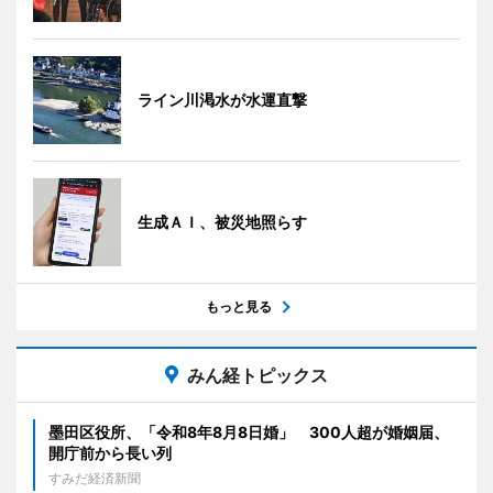
ライン川渇水が水運直撃
生成ＡＩ、被災地照らす
もっと見る
みん経トピックス
墨田区役所、「令和8年8月8日婚」 300人超が婚姻届、
開庁前から長い列
すみだ経済新聞