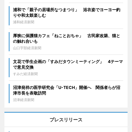
浦和で「親子の居場所なつまつり」 浴衣姿でヨーヨー釣
りや和太鼓楽しむ
浦和経済新聞
厚狭に保護猫カフェ「ねことおちゃ」 古民家改築、猫と
の触れ合いも
山口宇部経済新聞
文花で学生企画の「すみだタウンミーティング」 4テーマ
で意見交換
すみだ経済新聞
沼津発祥の医学研究会「U-TECH」開催へ 関係者らが沼
津市長を表敬訪問
沼津経済新聞
プレスリリース