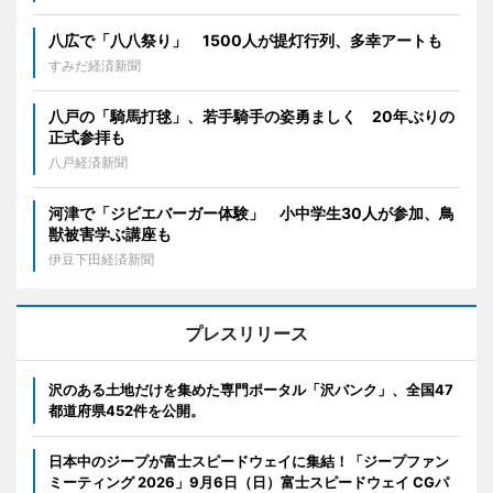
八広で「八八祭り」 1500人が提灯行列、多幸アートも
すみだ経済新聞
八戸の「騎馬打毬」、若手騎手の姿勇ましく 20年ぶりの
正式参拝も
八戸経済新聞
河津で「ジビエバーガー体験」 小中学生30人が参加、鳥
獣被害学ぶ講座も
伊豆下田経済新聞
プレスリリース
沢のある土地だけを集めた専門ポータル「沢バンク」、全国47
都道府県452件を公開。
日本中のジープが富士スピードウェイに集結！「ジープファン
ミーティング 2026」9月6日（日）富士スピードウェイ CGパ