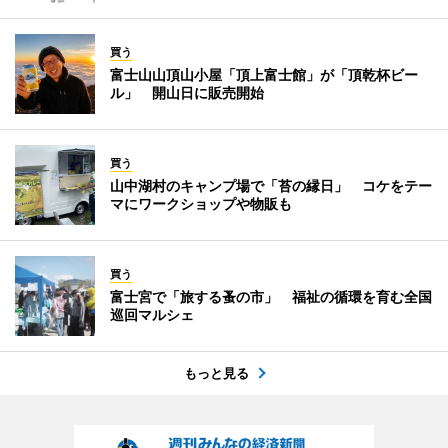
買う
富士山山頂山小屋「頂上富士館」が「頂乾杯ビー
ル」 開山日に販売開始
買う
山中湖村のキャンプ場で「苔の縁日」 コケをテー
マにワークショップや物販も
買う
富士宮で「旅する蚤の市」 福祉の循環を育む全国
巡回マルシェ
もっと見る