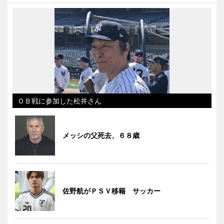
ＯＢ戦に参加した松井さん
メッシの父死去、６８歳
佐野航がＰＳＶ移籍 サッカー