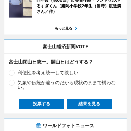
昨年度（第60回）市長賞作品「ランドセルか
るすぎくん（鷹岡小学校2年生（当時）渡邉湊
さん／作）
もっと見る
富士山経済新聞VOTE
富士山閉山日統一。開山日はどうする？
利便性を考え統一して欲しい
気象や伝統が違うのだから現状のままで構わな
い。
投票する
結果を見る
ワールドフォトニュース