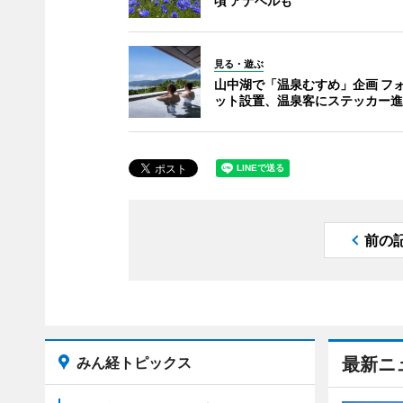
頃 アナベルも
見る・遊ぶ
山中湖で「温泉むすめ」企画 フ
ット設置、温泉客にステッカー進
前の
みん経トピックス
最新ニ