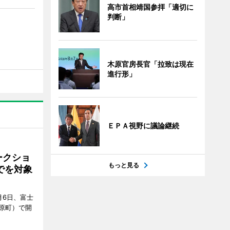
高市首相靖国参拝「適切に
判断」
木原官房長官「拉致は現在
進行形」
ＥＰＡ視野に議論継続
ークショ
もっと見る
でを対象
月6日、富士
原町）で開