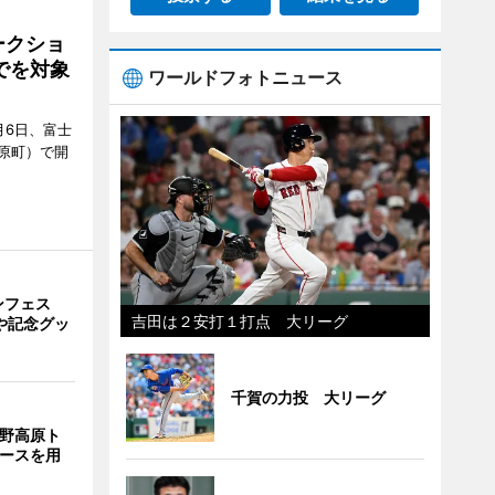
ークショ
でを対象
ワールドフォトニュース
月6日、富士
原町）で開
ンフェス
吉田は２安打１打点 大リーグ
や記念グッ
千賀の力投 大リーグ
裾野高原ト
コースを用