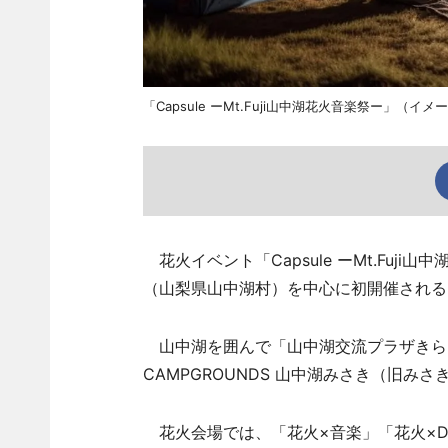
「Capsule ーMt.Fuji山中湖花火音楽祭ー」（イメ
花火イベント「Capsule ーMt.Fuj
（山梨県山中湖村）を中心に初開催される
山中湖を囲んで「山中湖交流プラザきらら」「
CAMPGROUNDS 山中湖みさき（旧み
花火会場では、「花火×音楽」「花火×D