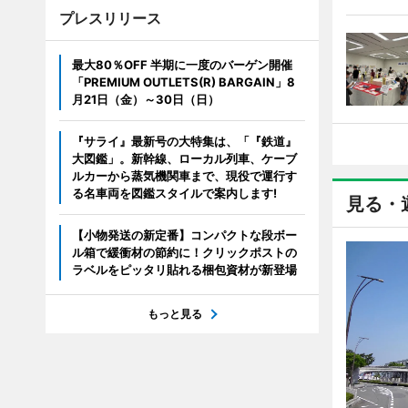
プレスリリース
最大80％OFF 半期に一度のバーゲン開催
「PREMIUM OUTLETS(R) BARGAIN」8
月21日（金）～30日（日）
『サライ』最新号の大特集は、「『鉄道』
大図鑑」。新幹線、ローカル列車、ケーブ
ルカーから蒸気機関車まで、現役で運行す
る名車両を図鑑スタイルで案内します!
見る・
【小物発送の新定番】コンパクトな段ボー
ル箱で緩衝材の節約に！クリックポストの
ラベルをピッタリ貼れる梱包資材が新登場
もっと見る