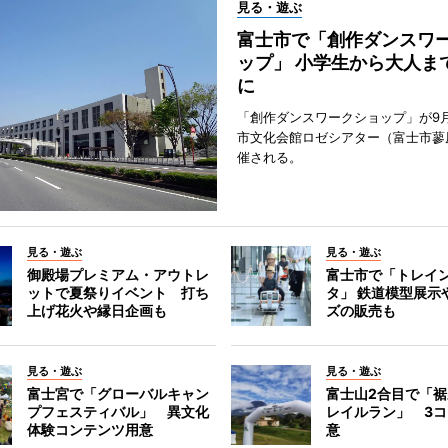
見る・遊ぶ
富士市で「創作ダンスワ
ップ」 小学生から大人ま
に
「創作ダンスワークショップ」が9
市文化会館ロゼシアター（富士市蓼
催される。
見る・遊ぶ
見る・遊ぶ
御殿場プレミアム・アウトレ
富士市で「トレイ
ットで夏祭りイベント 打ち
タ」 鉄道模型展示
上げ花火や縁日企画も
ズの販売も
見る・遊ぶ
見る・遊ぶ
富士宮で「グローバルキャン
富士山2合目で「
プフェスティバル」 異文化
レイルラン」 3
体験コンテンツ用意
意