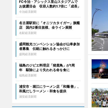
FC今治・アシックス里山スタジアムで
お披露目会 収容人数約1.7倍に「成長」
今治経済新聞
名古屋駅前に「オニツカタイガー」旗艦
店 国内2番目規模、全ライン展開
名駅経済新聞
盛岡観光コンベンション協会が山車参加
者募集 伝統に触れるきっかけに
盛岡経済新聞
福島のジビエ料理店「猪鹿鳥」が1周
年 駆除により失われる命を食に
福島経済新聞
浦安市・堀江にラーメン店「和麺 善」、
和風だしラーメン・和食を提供
浦安経済新聞