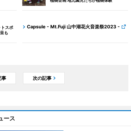
植樹企画 地元園児たちが植樹体験
Capsule - Mt.Fuji 山中湖花火音楽祭2023 -
ォトスポ
呈も
記事
次の記事
ュース