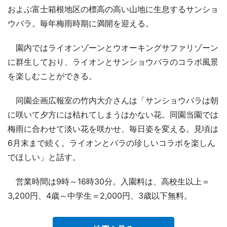
およぶ富士箱根地区の標高の高い山地に生息するサンショ
ウバラ。毎年梅雨時期に満開を迎える。
園内ではライオンゾーンとウオーキングサファリゾーン
に群生しており、ライオンとサンショウバラのコラボ風景
を楽しむことができる。
同園企画広報室の竹内大介さんは「サンショウバラは朝
に咲いて夕方には枯れてしまうはかない花。同園当園では
梅雨に合わせて淡い花を咲かせ、毎日姿を変える。見頃は
6月末まで続く。ライオンとバラの珍しいコラボを楽しん
でほしい」と話す。
営業時間は9時～16時30分。入園料は、高校生以上＝
3,200円、4歳～中学生＝2,000円、3歳以下無料。