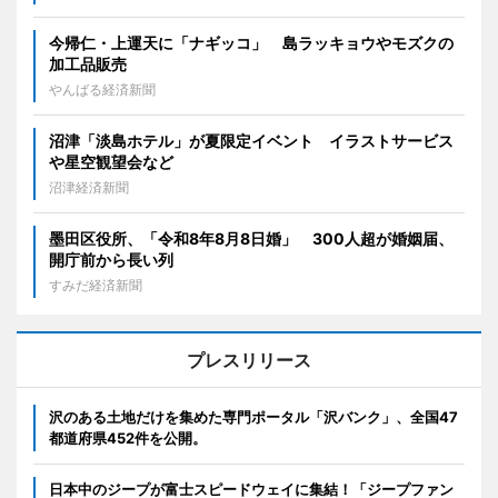
今帰仁・上運天に「ナギッコ」 島ラッキョウやモズクの
加工品販売
やんばる経済新聞
沼津「淡島ホテル」が夏限定イベント イラストサービス
や星空観望会など
沼津経済新聞
墨田区役所、「令和8年8月8日婚」 300人超が婚姻届、
開庁前から長い列
すみだ経済新聞
プレスリリース
沢のある土地だけを集めた専門ポータル「沢バンク」、全国47
都道府県452件を公開。
日本中のジープが富士スピードウェイに集結！「ジープファン