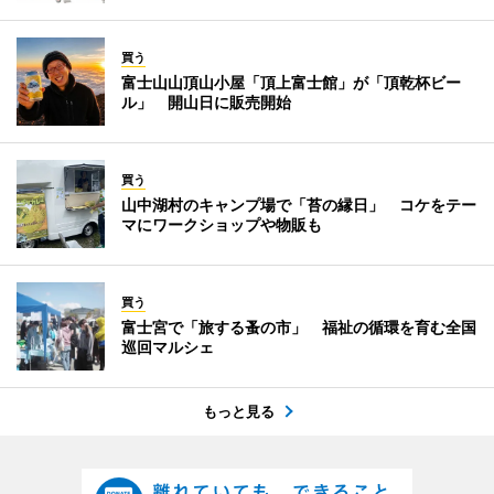
買う
富士山山頂山小屋「頂上富士館」が「頂乾杯ビー
ル」 開山日に販売開始
買う
山中湖村のキャンプ場で「苔の縁日」 コケをテー
マにワークショップや物販も
買う
富士宮で「旅する蚤の市」 福祉の循環を育む全国
巡回マルシェ
もっと見る