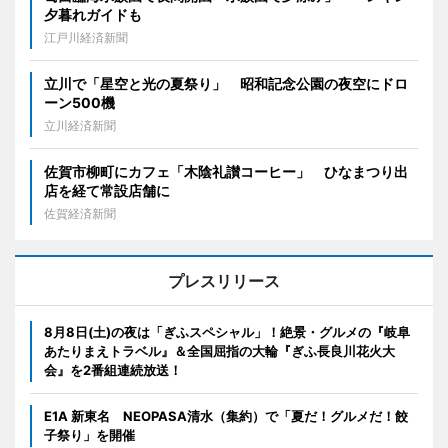
夕暮れガイドも
江戸川経済新聞
立川で「星空と光の夏祭り」 昭和記念公園の夜空にドロ
ーン500機
立川経済新聞
佐賀市柳町にカフェ「木陰礼讃コーヒー」 ひなまつり出
店を経て常設店舗に
佐賀経済新聞
プレスリリース
8月8日(土)の夜は「ぎふスペシャル」！絶景・グルメの『岐阜
あたりまえトラベル』＆全国屈指の大輪『ぎふ長良川花火大
会』を2番組連続放送！
E1A 新東名 NEOPASA清水（集約）で「夏だ！グルメだ！餃
子祭り」を開催