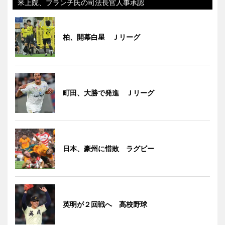
米上院、ブランチ氏の司法長官人事承認
柏、開幕白星 Ｊリーグ
町田、大勝で発進 Ｊリーグ
日本、豪州に惜敗 ラグビー
英明が２回戦へ 高校野球