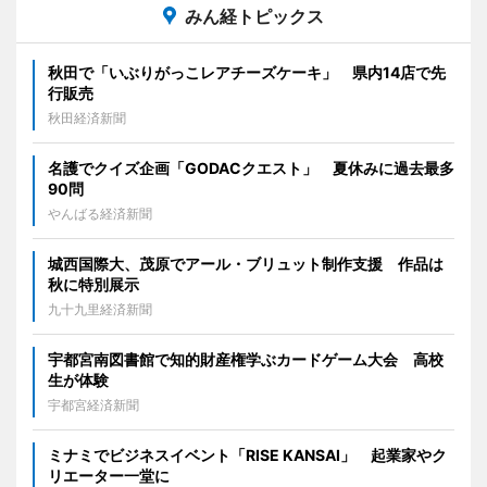
みん経トピックス
秋田で「いぶりがっこレアチーズケーキ」 県内14店で先
行販売
秋田経済新聞
名護でクイズ企画「GODACクエスト」 夏休みに過去最多
90問
やんばる経済新聞
城西国際大、茂原でアール・ブリュット制作支援 作品は
秋に特別展示
九十九里経済新聞
宇都宮南図書館で知的財産権学ぶカードゲーム大会 高校
生が体験
宇都宮経済新聞
ミナミでビジネスイベント「RISE KANSAI」 起業家やク
リエーター一堂に