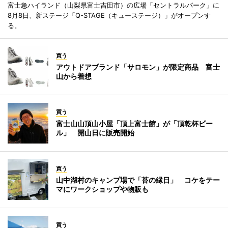
富士急ハイランド（山梨県富士吉田市）の広場「セントラルパーク」に
8月8日、新ステージ「Q-STAGE（キューステージ）」がオープンす
る。
買う
アウトドアブランド「サロモン」が限定商品 富士
山から着想
買う
富士山山頂山小屋「頂上富士館」が「頂乾杯ビー
ル」 開山日に販売開始
買う
山中湖村のキャンプ場で「苔の縁日」 コケをテー
マにワークショップや物販も
買う