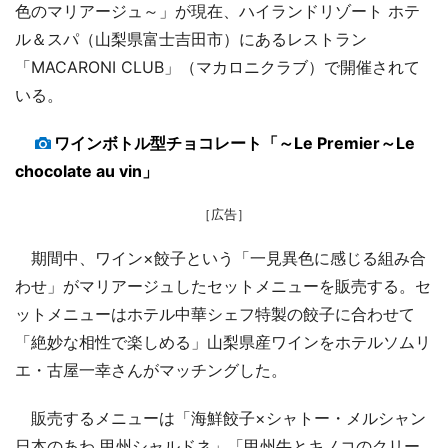
色のマリアージュ～」が現在、ハイランドリゾート ホテ
ル＆スパ（山梨県富士吉田市）にあるレストラン
「MACARONI CLUB」（マカロニクラブ）で開催されて
いる。
ワインボトル型チョコレート「～Le Premier～Le
chocolate au vin」
［広告］
期間中、ワイン×餃子という「一見異色に感じる組み合
わせ」がマリアージュしたセットメニューを販売する。セ
ットメニューはホテル中華シェフ特製の餃子に合わせて
「絶妙な相性で楽しめる」山梨県産ワインをホテルソムリ
エ・古屋一幸さんがマッチングした。
販売するメニューは「海鮮餃子×シャトー・メルシャン
日本のあわ 甲州シャルドネ」「甲州牛とキノコのクリー