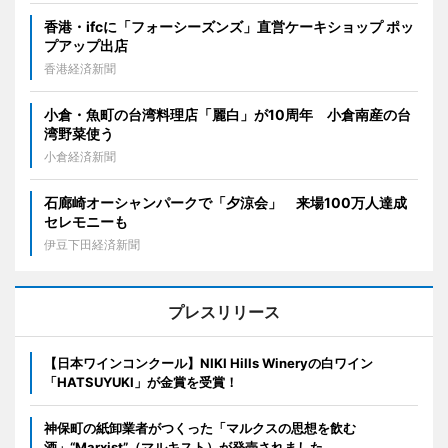
香港・ifcに「フォーシーズンズ」直営ケーキショップ ポッ
プアップ出店
香港経済新聞
小倉・魚町の台湾料理店「麗白」が10周年 小倉南産の台
湾野菜使う
小倉経済新聞
石廊崎オーシャンパークで「夕涼会」 来場100万人達成
セレモニーも
伊豆下田経済新聞
プレスリリース
【日本ワインコンクール】NIKI Hills Wineryの白ワイン
「HATSUYUKI」が金賞を受賞！
神保町の紙卸業者がつくった「マルクスの思想を飲む
酒」“Marxist”（マルキスト）が発売されました