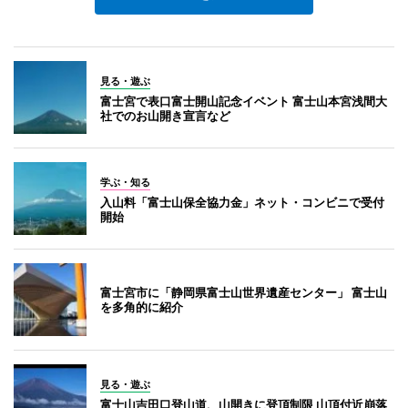
見る・遊ぶ
富士宮で表口富士開山記念イベント 富士山本宮浅間大
社でのお山開き宣言など
学ぶ・知る
入山料「富士山保全協力金」ネット・コンビニで受付
開始
富士宮市に「静岡県富士山世界遺産センター」 富士山
を多角的に紹介
見る・遊ぶ
富士山吉田口登山道、山開きに登頂制限 山頂付近崩落