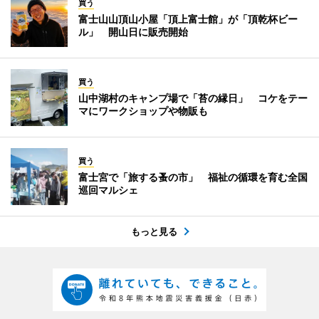
買う
富士山山頂山小屋「頂上富士館」が「頂乾杯ビー
ル」 開山日に販売開始
買う
山中湖村のキャンプ場で「苔の縁日」 コケをテー
マにワークショップや物販も
買う
富士宮で「旅する蚤の市」 福祉の循環を育む全国
巡回マルシェ
もっと見る