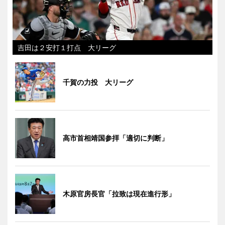
吉田は２安打１打点 大リーグ
千賀の力投 大リーグ
高市首相靖国参拝「適切に判断」
木原官房長官「拉致は現在進行形」