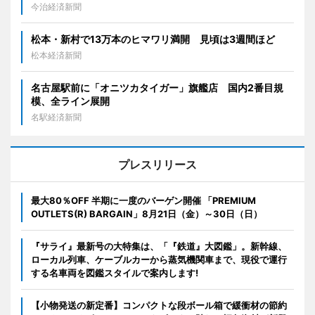
今治経済新聞
松本・新村で13万本のヒマワリ満開 見頃は3週間ほど
松本経済新聞
名古屋駅前に「オニツカタイガー」旗艦店 国内2番目規
模、全ライン展開
名駅経済新聞
プレスリリース
最大80％OFF 半期に一度のバーゲン開催 「PREMIUM
OUTLETS(R) BARGAIN」8月21日（金）～30日（日）
『サライ』最新号の大特集は、「『鉄道』大図鑑」。新幹線、
ローカル列車、ケーブルカーから蒸気機関車まで、現役で運行
する名車両を図鑑スタイルで案内します!
【小物発送の新定番】コンパクトな段ボール箱で緩衝材の節約