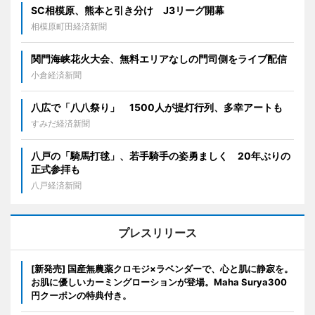
SC相模原、熊本と引き分け J3リーグ開幕
相模原町田経済新聞
関門海峡花火大会、無料エリアなしの門司側をライブ配信
小倉経済新聞
八広で「八八祭り」 1500人が提灯行列、多幸アートも
すみだ経済新聞
八戸の「騎馬打毬」、若手騎手の姿勇ましく 20年ぶりの
正式参拝も
八戸経済新聞
プレスリリース
[新発売] 国産無農薬クロモジ×ラベンダーで、心と肌に静寂を。
お肌に優しいカーミングローションが登場。Maha Surya300
円クーポンの特典付き。