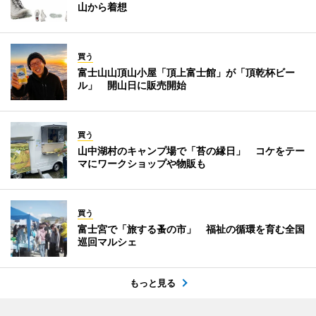
山から着想
買う
富士山山頂山小屋「頂上富士館」が「頂乾杯ビー
ル」 開山日に販売開始
買う
山中湖村のキャンプ場で「苔の縁日」 コケをテー
マにワークショップや物販も
買う
富士宮で「旅する蚤の市」 福祉の循環を育む全国
巡回マルシェ
もっと見る