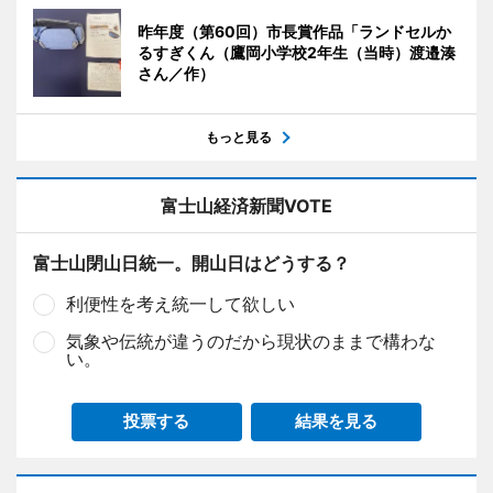
昨年度（第60回）市長賞作品「ランドセルか
るすぎくん（鷹岡小学校2年生（当時）渡邉湊
さん／作）
もっと見る
富士山経済新聞VOTE
富士山閉山日統一。開山日はどうする？
利便性を考え統一して欲しい
気象や伝統が違うのだから現状のままで構わな
い。
投票する
結果を見る