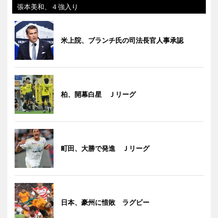
張本美和、４強入り
米上院、ブランチ氏の司法長官人事承認
柏、開幕白星 Ｊリーグ
町田、大勝で発進 Ｊリーグ
日本、豪州に惜敗 ラグビー